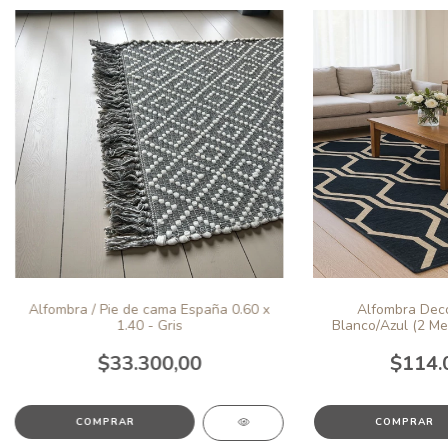
Alfombra / Pie de cama España 0.60 x
Alfombra Deco
1.40 - Gris
Blanco/Azul (2 Me
$33.300,00
$114.
COMPRAR