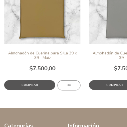
Almohadón de Cuerina para Silla 39 x
Almohadón de Cueri
39 - Maiz
39 -
$7.500,00
$7.5
Categorías
Información