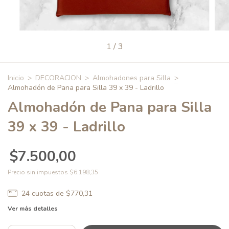
1
/
3
Inicio
>
DECORACION
>
Almohadones para Silla
>
Almohadón de Pana para Silla 39 x 39 - Ladrillo
Almohadón de Pana para Silla
39 x 39 - Ladrillo
$7.500,00
Precio sin impuestos
$6.198,35
24
cuotas de
$770,31
Ver más detalles