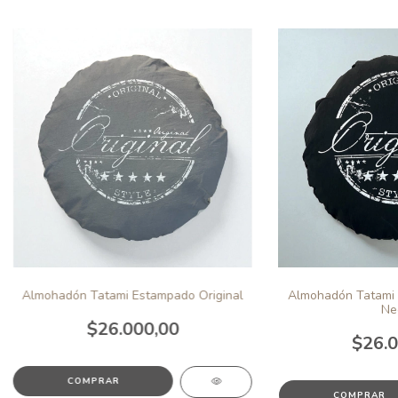
Almohadón Tatami Estampado Original
Almohadón Tatami 
Ne
$26.000,00
$26.0
COMPRAR
COMPRAR