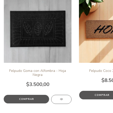
Felpudo Goma con Alfombra - Hoja
Felpudo Coco 
Negra
$8.5
$3.500,00